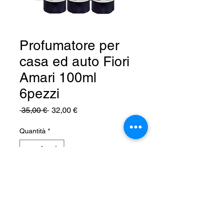
Profumatore per
casa ed auto Fiori
Amari 100ml
6pezzi
Prezzo
Prezzo
 35,00 € 
32,00 €
regolare
scontato
Quantità
*
Aggiungi al carrello
Profumatore per casa ed 
auto.Aroma Fiori Amari.Formato 